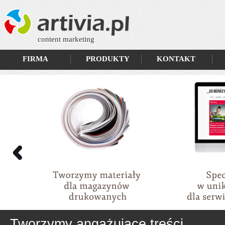
content marketing
FIRMA
PRODUKTY
KONTAKT
Tworzymy angażujące treści
Szukasz profesjonalnej redakcji?
Jak tworzyć skuteczny content mar