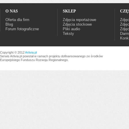
O NAS
SKLEP
CZĘ
Oferta dla firm
Zdjęcia reportażowe
Zdjęc
Blog
Zdjęcia stockowe
Zdjęc
Forum fotograficzne
Pliki audio
Zdjęc
Teksty
Darm
Konku
Copyright © 2012
Artivia.pl
Serwis Artivia.pl powstał w ramach projektu dofinansowanego ze środków
Europejskiego Funduszu Rozwoju Regionalnego.