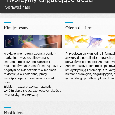
Sprawdź nas!
Zobacz z kim współpracujemy
Jak przyciągnąć użytkownika w sieci?
Kim jesteśmy
Oferta dla firm
Artivia to internetowa agencja content
Przygotowujemy unikalne informacj
marketingu wyspecjalizowana w
artykuły dla portali internetowych o
tworzeniu treści dziennikarskich i
serwisów e-commerce. Zajmujemy 
multimediów. Nasz zespół tworzą ludzie z
zarówno tworzeniem treści, jak rów
bogatym doświadczeniem w mediach i
ich dystrybucją i promocją. Szukam
reklamie, a w codziennej pracy
niestandardowych, angażujących, a
współpracujemy z ekspertami z wielu
tym atrakcyjnych dla użytkowników.
branż.
Efektem naszej pracy są materiały
wyróżniające się bardzo wysoką jakością
i wartością merytoryczną.
Nasi klienci